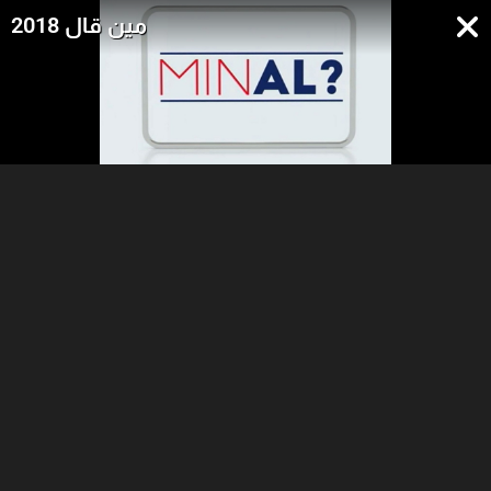
مين قال 2018