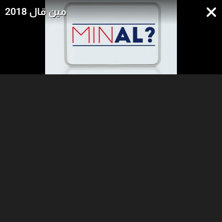
مين قال 2018