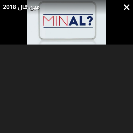
مين قال 2018