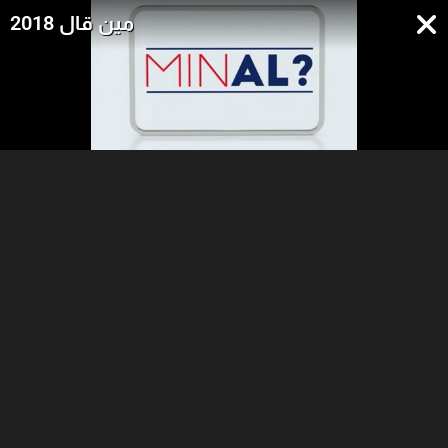
مين قال 2018