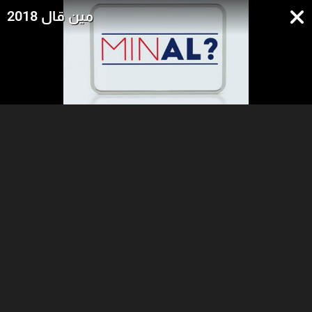
مين قال 2018