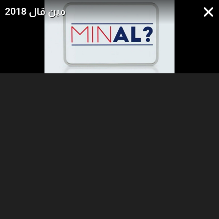
مين قال 2018