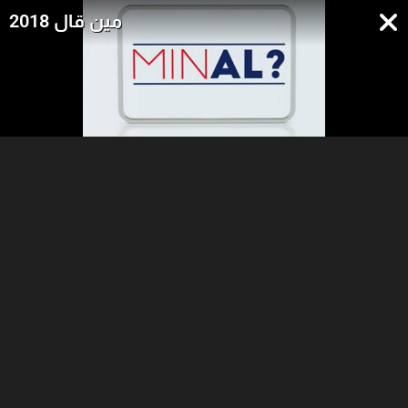
مين قال 2018