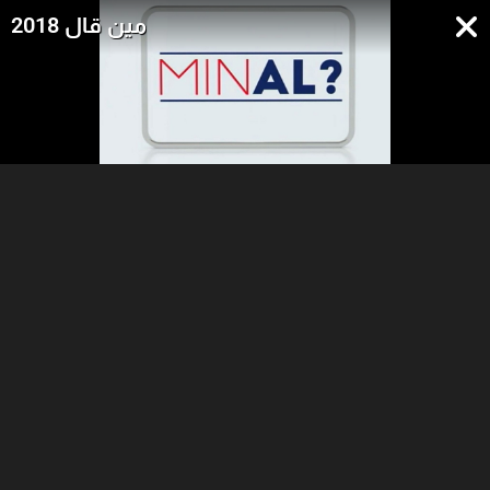
مين قال 2018