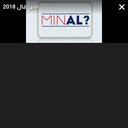
مين قال 2018