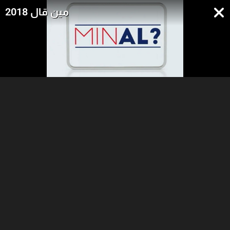
مين قال 2018