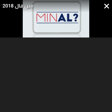
مين قال 2018