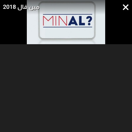
مين قال 2018