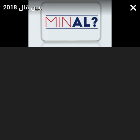
مين قال 2018