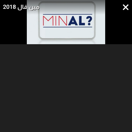
مين قال 2018