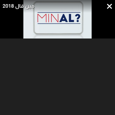
مين قال 2018