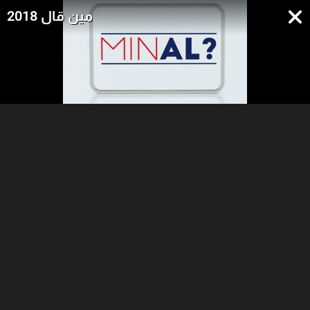
مين قال 2018