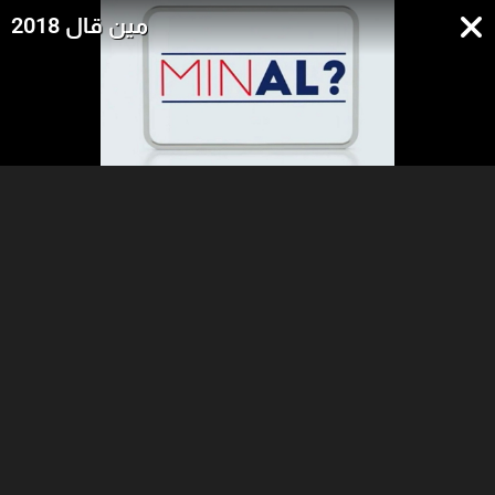
مين قال 2018