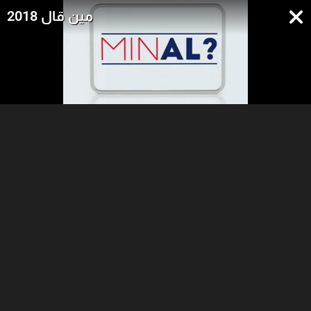
مين قال 2018