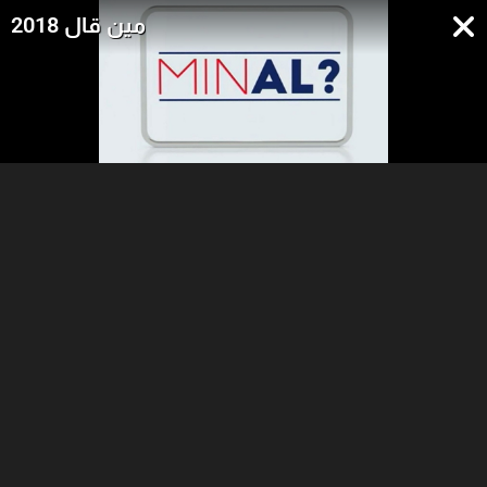
مين قال 2018