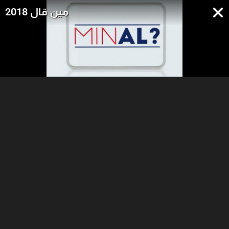
مين قال 2018