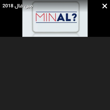
مين قال 2018