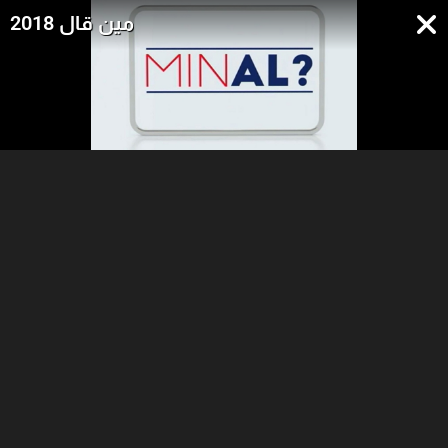
مين قال 2018