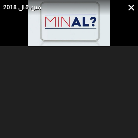
مين قال 2018