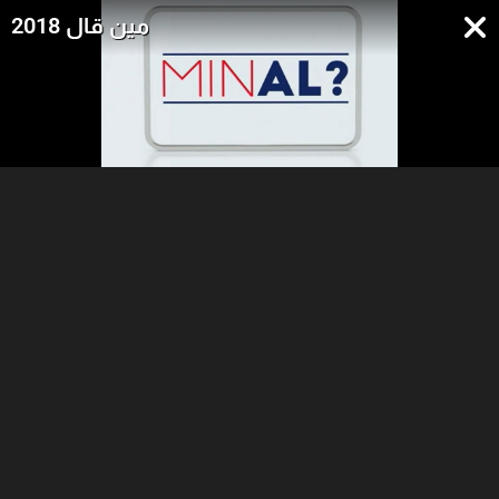
مين قال 2018