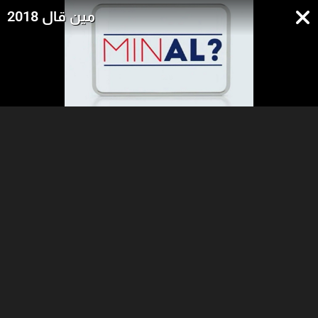
مين قال 2018