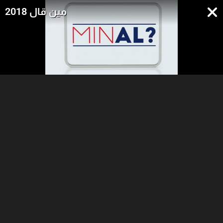
مين قال 2018