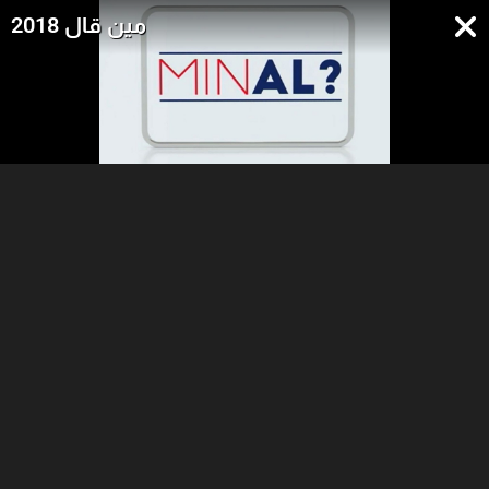
مين قال 2018