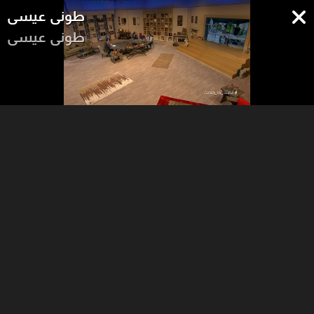
طوني عيسى
طوني عيسى