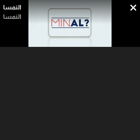
النمسا
النمسا