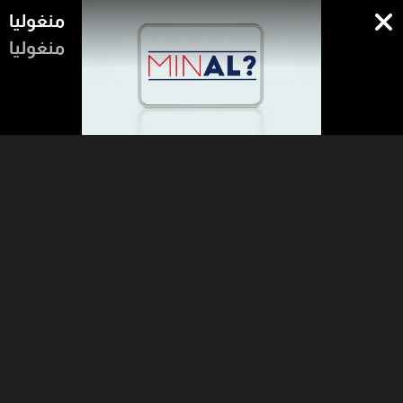
منغوليا
منغوليا