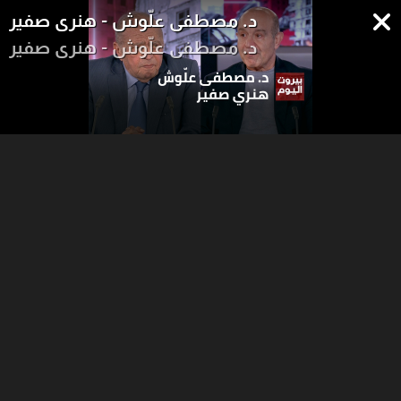
د. مصطفى علّوش - هنري صفير
د. مصطفى علّوش - هنري صفير