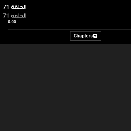
الحلقة 71
الحلقة 71
0:00
Chapters
08:14
14:40
18:09
ف نعرف
د. عماد مراد - السلام بين
المقدمة
الفلسطينيين والاسرائيليين