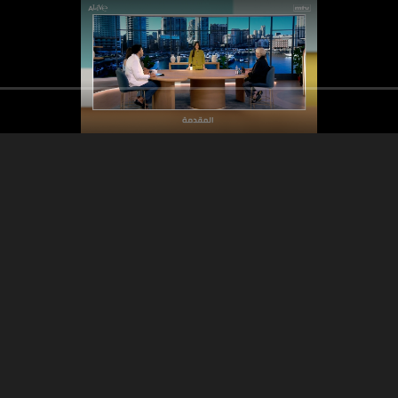
13:51
18:26
اجي - الخفقان الناتج
ميشال حايك
نفخة أو زيادة وزن؟ كي
ت الإضافية بالقلب
الفرق؟