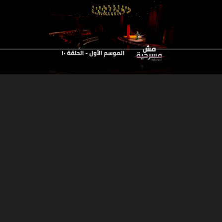
32:09
الجزء 4
الجزء 3