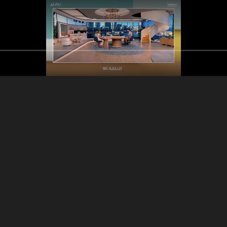
11:47
16:02
صور موقعاً إستراتيجياً
بشّار حاميه
حسين السقا - أهمية ز
لى إسرائيل؟ -
الخضار المنزلية - فيديو 
وم: بيتر دينكلاج