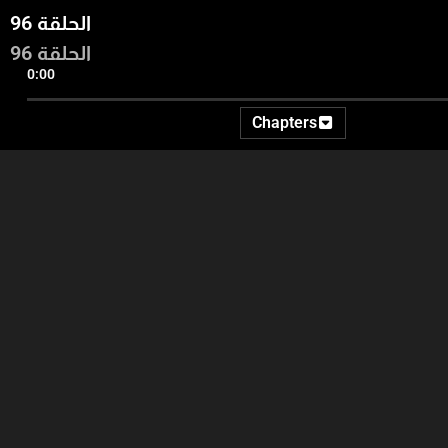
الحلقة 96
الحلقة 96
0:00
Chapters
17:07
16:25
15:36
راعة
الذكاء الاصطناعي والفن -
المقدمة - متل اليوم - بعد
اليوم
شلالات لينكولن: ترميم تاريخي
التمارين الرياضية تبدأ النتائج
في قلب واشنطن