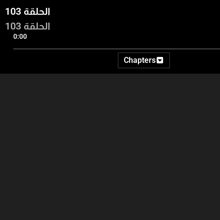
الحلقة 103
الحلقة 103
0:00
Chapters
14:32
14:06
17:42
v
الفنون والثقافة - المونديال
المقدمة - قبل التمرين: 5
 شيوعاً
بالأرقام.. أبرز الحقائق التاريخية
دقائق للوقاية من الإصابات -
متل اليوم