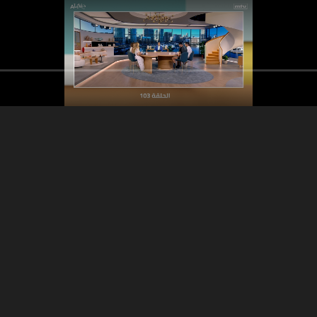
12:43
24:25
الحرب في لبنان؟
بيا دحدوح - إعادة ترميم الندبات
تحدّي غذائي : المغرب s
اسكتلندا - أكثر الأسئلة
في عالم الزراعة