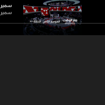
سمير ج
سمير ج
26:32
50:31
ت - جو تابت - فريد
سمير جعجع
سمير جعجع
 نادر