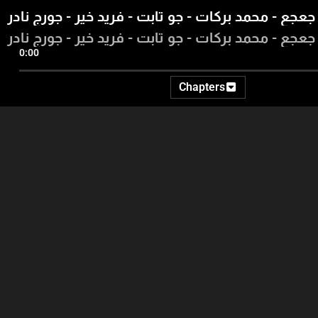
عجع - محمد بركات - جو تابت - فريد خير - جورج نادر
عجع - محمد بركات - جو تابت - فريد خير - جورج نادر
0:00
Chapters
48:01
37:14
25:02
سمير جعجع
المقدمة - جورج غانم - وسائل
التواصل الاجتماعي - موريس
متى