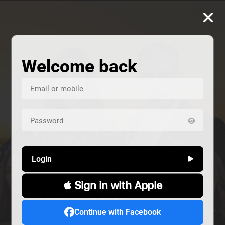
Welcome back
Login
 Sign in with Apple
ALIVE
هند خانم
المشردون
Continue with Facebook
دراما
دراما
Alive