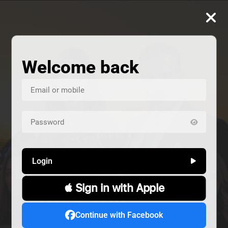
Welcome back
Login
 Sign in with Apple
ALIVE
هند خانم
المشردون
Continue with Facebook
دراما
دراما
Alive