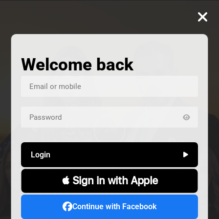
Welcome back
Login
 Sign in with Apple
ALIVE
هند خانم
المشردون
Continue with Facebook
دراما
دراما
Alive