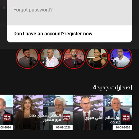
Forgot password?
Don't have an account?
register now
mtv zaps
إصدارات جديدة
-08-2026
09-08-2026
10-08-2026