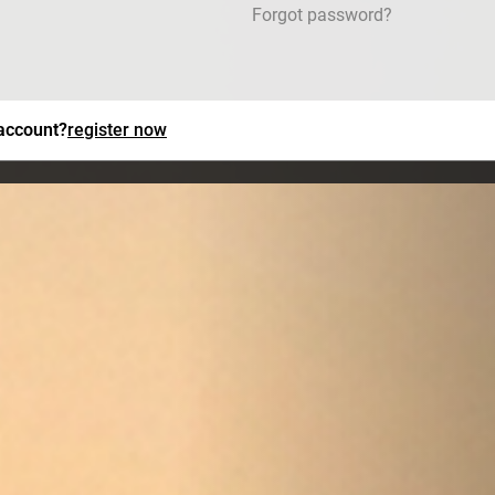
Forgot password?
 account?
register now