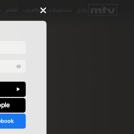
برامج
مسلسلات
وثائقيات
أفلام
ح
برامج
مسلسلات
وثائقيات
أفلام
حلقات
خاصّة
بودكاست
جدول
البرامج
قائمتي
عن
تواصل
MTV
معنا
pple
Faq
شروط
الترددات
الإسـتخدام
سياسة
الخصوصية
ebook