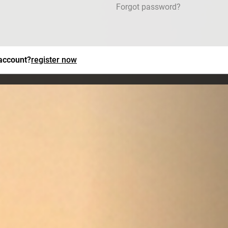
Forgot password?
 account?
register now