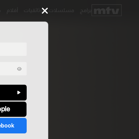
برامج
مسلسلات
وثائقيات
أفلام
ح
برامج
مسلسلات
وثائقيات
أفلام
حلقات
خاصّة
بودكاست
جدول
البرامج
قائمتي
عن
تواصل
MTV
معنا
pple
Faq
شروط
الترددات
الإسـتخدام
سياسة
الخصوصية
ebook