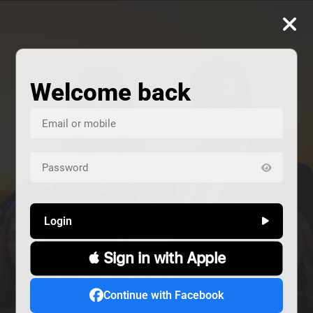
Welcome back
Login
 Sign in with Apple
ALIVE
هند خانم
المشردون
Continue with Facebook
دراما
دراما
Alive