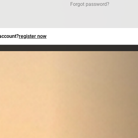
Forgot password?
 account?
register now