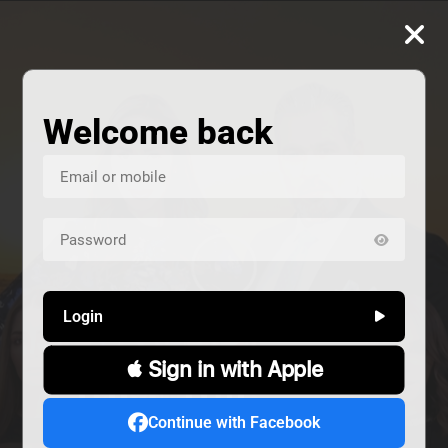
Welcome back
Login
 Sign in with Apple
ALIVE
هند خانم
المشردون
Continue with Facebook
دراما
دراما
Alive