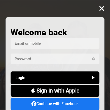
Welcome back
Login
 Sign in with Apple
ALIVE
هند خانم
المشردون
Continue with Facebook
دراما
دراما
Alive