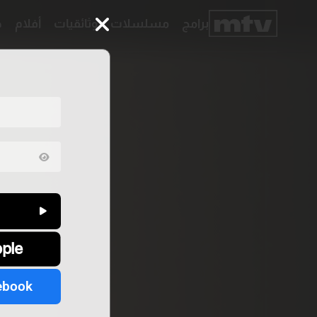
برامج
مسلسلات
وثائقيات
أفلام
ح
برامج
مسلسلات
وثائقيات
أفلام
حلقات
خاصّة
بودكاست
جدول
البرامج
قائمتي
عن
تواصل
MTV
معنا
pple
Faq
شروط
الترددات
الإسـتخدام
سياسة
الخصوصية
ebook