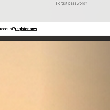
Forgot password?
 account?
register now