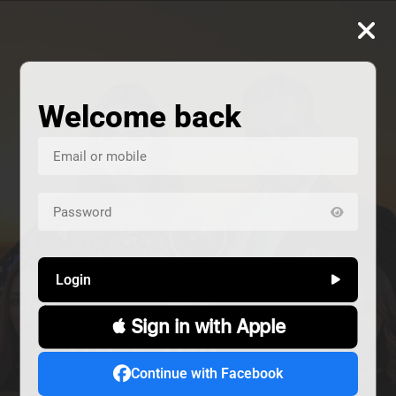
Welcome back
Login
 Sign in with Apple
ALIVE
هند خانم
المشردون
Continue with Facebook
دراما
دراما
Alive