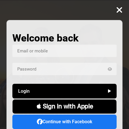
Welcome back
Login
 Sign in with Apple
ALIVE
هند خانم
المشردون
Continue with Facebook
دراما
دراما
Alive