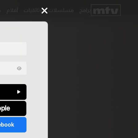
برامج
مسلسلات
وثائقيات
أفلام
ح
برامج
مسلسلات
وثائقيات
أفلام
حلقات
خاصّة
بودكاست
جدول
البرامج
قائمتي
عن
تواصل
MTV
معنا
pple
Faq
شروط
الترددات
الإسـتخدام
سياسة
الخصوصية
ebook