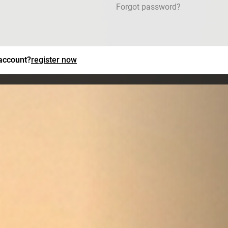
Forgot password?
 account?
register now