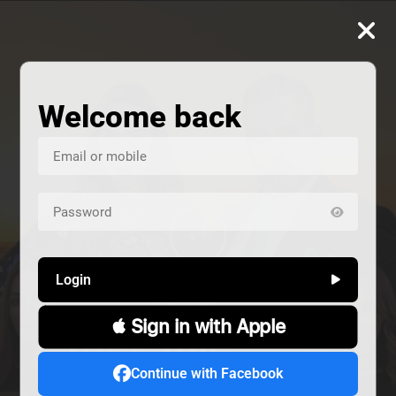
Welcome back
Login
 Sign in with Apple
ALIVE
هند خانم
المشردون
Continue with Facebook
دراما
دراما
Alive